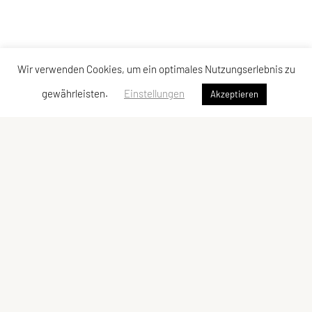
Wir verwenden Cookies, um ein optimales Nutzungserlebnis zu
gewährleisten.
Einstellungen
Akzeptieren
Union Kanu-Club Südalpen
Nötsch 148, A-9611 Nötsch im Gailtal
Tel: +43 (0)660 / 1234623
Fax: +43 (0)4256 / 20112
E-Mail:
office@ukcsuedalpen.org