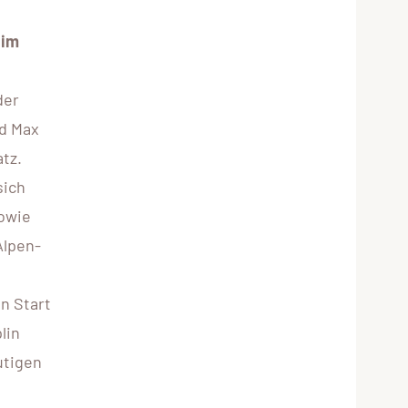
 im
der
nd Max
tz.
sich
sowie
Alpen-
n Start
lin
utigen