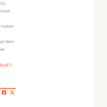
itz
 Simon
k holten
 auf dem
mar
kv.at
).