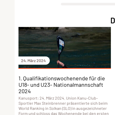
D
24. März 2024
1. Qualifikationswochenende für die
U18- und U23- Nationalmannschaft
2024
Kanusport: 24. März 2024. Union Kanu-Club-
Sportler Max Steinbrenner präsentierte sich beim
World Ranking in Solkan (SLO) in ausgezeichneter
Form und schloss das Wochenende bei den ersten