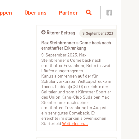
uppen
Über uns
Partner
Älterer Beitrag
9. September 2023
Max Steinbrenner`s Come back nach
ernsthafter Erkrankung
9. September 2023. Max
Steinbrenner`s Come back nach
ernsthafter Erkrankung Beim in zwei
Läufen ausgetragenen
Kanuslalomrennen auf der für
Schüler verkürzten Weltcupstrecke in
Tacen, Ljublanja (SLO) erreichte der
Gailtaler und somit Kärntner Sportler
des Union Kanu-Club Südalpen Max
Steinbrenner nach seiner
ernsthaften Erkrankung im August
ein sehr gutes Comeback. Er
erreichte im starken slowenischen
Starterfeld
Weiterlesen...