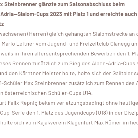
ax Steinbrenner glänzte zum Saisonabschluss beim
Adria—Slalom-Cups 2023 mit Platz 1 und erreichte auch
tz
Erwachsenen (Herren) gleich gehängten Slalomstrecke an 
r Mario Leitner vom Jugend- und Freizeitclub Glanegg u
eils in ihren altersentsprechenden Bewerben den 1. Pla
eses Rennen zusätzlich zum Sieg des Alpen-Adria-Cups 
nd den Kärntner Meister holte, holte sich der Gailtaler 
K1-Schüler Max Steinbrenner zusätzlich zum Rennen des 
en österreichischen Schüler-Cups U14.
urt Felix Repnig bekam verletzungsbedingt ohne heutige
up-Serie den 1. Platz des Jugendcups (U18) in der Diszip
 holte sich vom Kajakverein Klagenfurt Max Römer im he